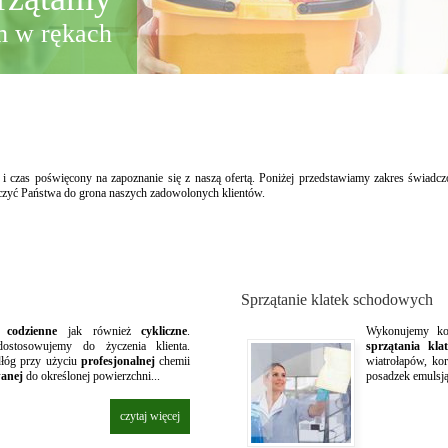
am w rękach
 i czas poświęcony na zapoznanie się z naszą ofertą. Poniżej przedstawiamy zakres świadc
iczyć Państwa do grona naszych zadowolonych klientów.
Sprzątanie klatek schodowych
ie
codzienne
jak również
cykliczne
.
Wykonujemy ko
dostosowujemy do życzenia klienta.
sprzątania kl
dłóg przy użyciu
profesjonalnej
chemii
wiatrołapów, ko
anej
do określonej powierzchni...
posadzek emulsją
czytaj więcej