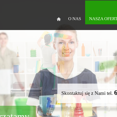
O NAS
NASZA OFER
Skontaktuj się z Nami tel.
rzątamy