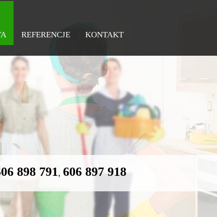
TA
REFERENCJE
KONTAKT
606 898 791
606 897 918
,